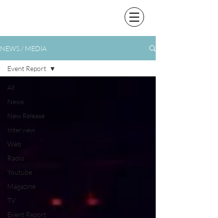
NEWS / MEDIA
Event Report
All
News
New Release
Interview
Web
Radio
Youtube
Magazine
TV
Event Report