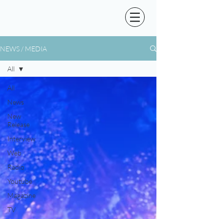
NEWS / MEDIA
All
All
News
New
Release
Interview
Web
Radio
Youtube
Magazine
TV