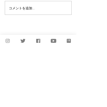
コメントを追加…
【NEW RELEASE】YonYon - Capsule feat.
Daigo Sakuragi(D.A.N.)
Keep In Touch!
CONTACT
Feel free to contact!
Share music, share artists, share any