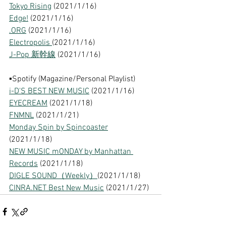
Tokyo Rising
 (2021/1/16)
Edge!
 (2021/1/16)
.ORG
 (2021/1/16)
Electropolis 
(2021/1/16)
J-Pop 新幹線
 (2021/1/16) 
▪︎Spotify (Magazine/Personal Playlist)
i-D'S BEST NEW MUSIC
 (2021/1/16) 
EYECREAM
 (2021/1/18) 
FNMNL
 (2021/1/21)
Monday Spin by Spincoaster
(2021/1/18) 
NEW MUSIC mONDAY by Manhattan 
Records
 (2021/1/18) 
DIGLE SOUND（Weekly）
(2021/1/18) 
CINRA.NET Best New Music
 (2021/1/27) 