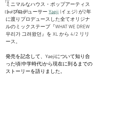
TV
ミニマルなハウス・ポップアーティス
ト/プロデューサー 
Yaeji
 (イェジ) が2年
Event Report
に渡りプロデュースした全てオリジナ
ルのミックステープ『WHAT WE DREW 
우리가 그려왔던』を XL から 4/2 リリ
ース。
発売を記念して、Yaejiについて知り合
った頃(中学時代)から現在に到るまでの
ストーリーを語りました。