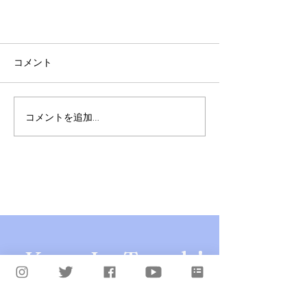
コメント
コメントを追加…
【NEW RELEASE】Yaeji - SPELL 주문 feat.
YonYon, G.L.A.M.
Keep In Touch!