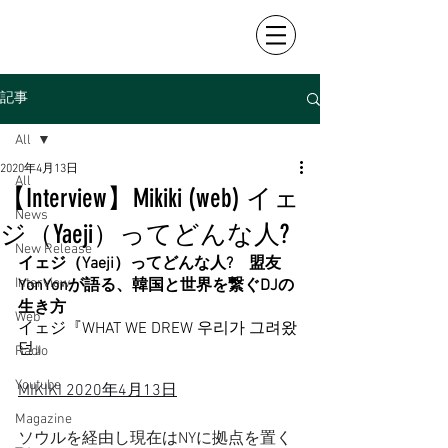
記事
All
2020年4月13日
All
【Interview】Mikiki (web) イェ
News
ジ（Yaeji）ってどんな人?
New Release
イェジ（Yaeji）ってどんな人?　盟友
Interview
YonYonが語る、韓国と世界を繋ぐDJの
生き方
Web
イェジ『WHAT WE DREW 우리가 그려왔
던』
Radio
Youtube
MIKIKI 2020年4月13日
Magazine
ソウルを経由し現在はNYに拠点を置く