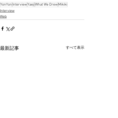
YonYon
Interview
Yaeji
What We Drew
Mikiki
Interview
Web
すべて表示
最新記事