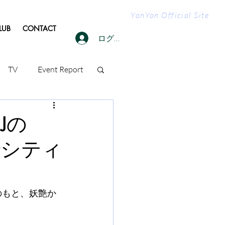
YonYon Official Site
LUB
CONTACT
ログイン
TV
Event Report
Jの
でシティ
桜のもと、妖艶か