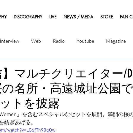
PHY
DISCOGRAPHY
LIVE
NEWS / MEDIA
STORE
FAN C
Interview
Web
Radio
Youtube
Magazine
配信】マルチクリエイター/D
onが桜の名所・高遠城址公園
ットを披露
iful Women」を含むスペシャルなセットを展開。満開の
を紡ぎあげる。
com/watch?v=LG6fTh90qOw