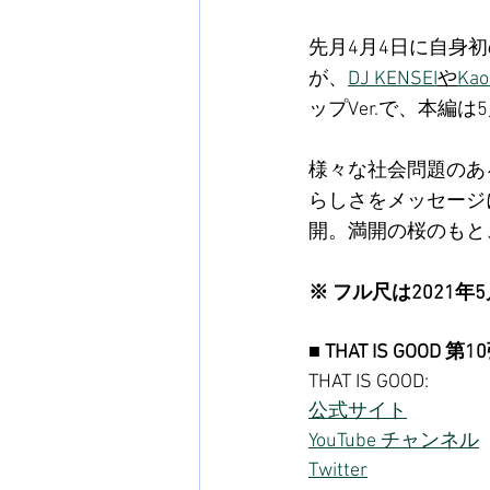
先月4月4日に自身初のE
が、
DJ KENSEI
や
Kao
ップVer.で、本編
様々な社会問題のあ
らしさをメッセージにし
開。満開の桜のもと
※ フル尺は2021
■ THAT IS GOOD 第10
THAT IS GOOD:
公式サイト
YouTube チャンネル
Twitter