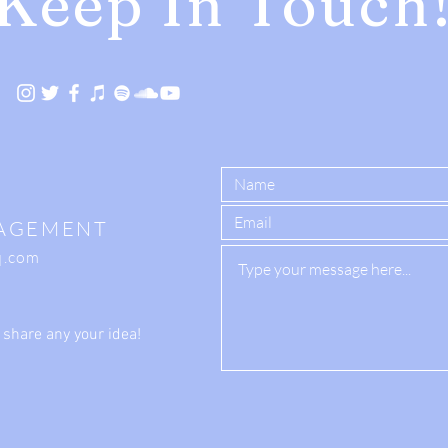
Keep In Touch
AGEMENT
q.com
 share any your idea!