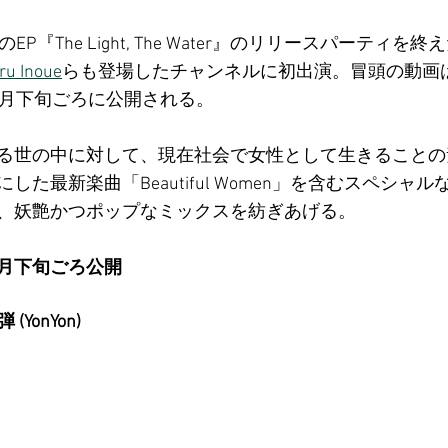
P『The Light, The Water』のリリースパーティ
ru Inoue
らも登場したチャンネルに初出演。冒頭の動画
は5月下旬ごろに公開される。
る世の中に対して、現在社会で女性として生きることの
た最新楽曲「Beautiful Women」を含むスペシャ
、妖艶かつポップなミックスを紡ぎあげる。
年5月下旬ごろ公開
弾 (YonYon)