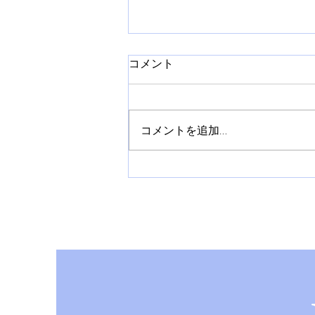
コメント
コメントを追加…
【NEWS】YonYon 1st Album『 Grace
』リリース ツアー決定!!