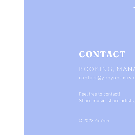
CONTACT
BOOKING, MAN
contact@yonyon-musi
Feel free to contact!
Share music, share artists,
© 2023 YonYon