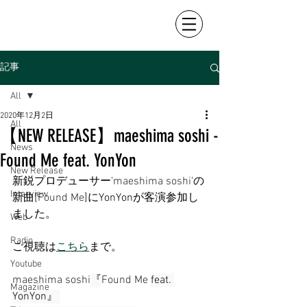
記事
All
2020年12月2日
All
【NEW RELEASE】maeshima soshi -
News
Found Me feat. YonYon
New Release
新鋭プロデューサー'
maeshima soshi
'の
Interview
新曲[
Found Me
]にYonYonが客演参加し
ました。
Web
Radio
ご視聴は
こちら
まで。
Youtube
maeshima soshi
『
Found Me 
feat. 
Magazine
YonYon』 