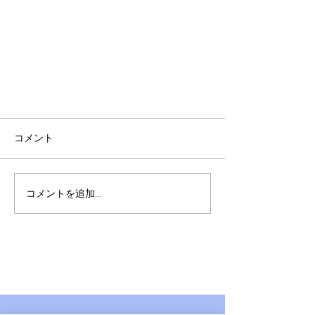
コメント
コメントを追加…
【NEW RELEASE】PEAVIS - Carrying You feat.
YonYon