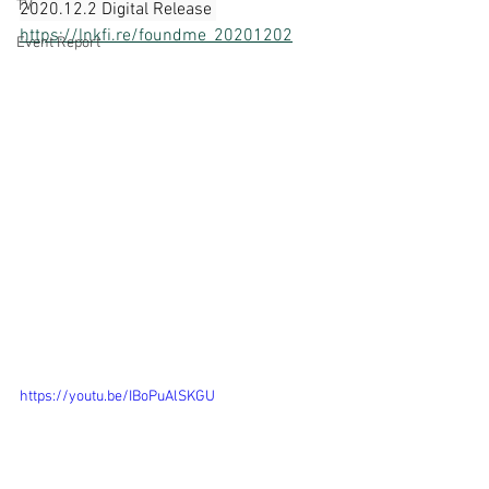
TV
2020.12.2 Digital Release 
https://lnkfi.re/foundme_20201202
Event Report
https://youtu.be/IBoPuAlSKGU