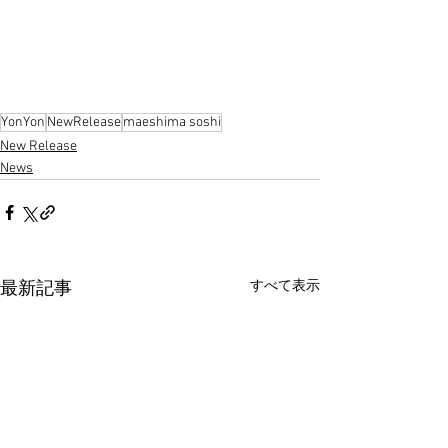
YonYon
NewRelease
maeshima soshi
New Release
News
すべて表示
最新記事