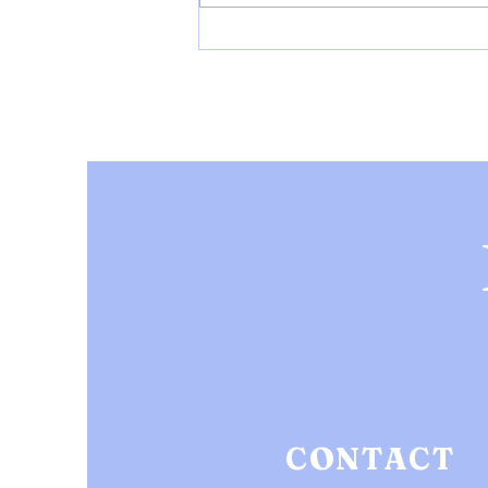
【NEWS】YonYon 1st Album『 Grace
』リリース ツアー決定!!
CONTACT