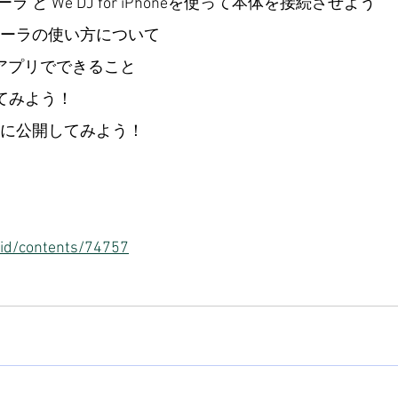
ーラ と We DJ for iPhoneを使って本体を接続させよう
ントローラの使い方について
hone アプリでできること
ってみよう！
上に公開してみよう！
n.id/contents/74757