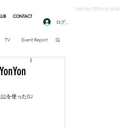
YonYon Official Site
LUB
CONTACT
ログイン
TV
Event Report
nYon
。
200
を使ったDJ 