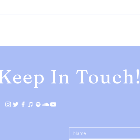
【NEWS】YonYonが待望の1st
【NEW
Album『 Grace 』をリリース決
ネオ・
定！新曲 “ Busy Girl ” を先行配
Cruis
信リリース。
イン
定
Keep In Touch