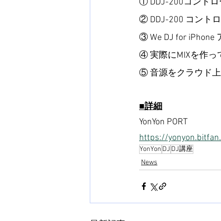
① DDJ-200コントロ
② DDJ-200 コ
③ We DJ for iP
④ 実際にMIXを作
⑤ 音源をクラウド
■詳細
YonYon PORT
https://yonyon.bitfa
YonYon
DJ
DJ講座
News