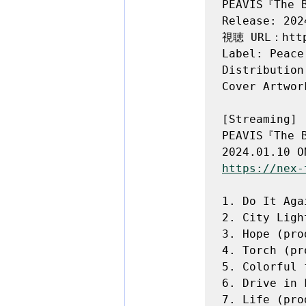
PEAVIS『The B
Release: 202
視聴 URL：https
Label: Peace 
Distribution
Cover Artwor
[Streaming] 

PEAVIS『The B
https://nex-
1. Do It Aga
2. City Ligh
3. Hope (pro
4. Torch (pr
5. Colorful 
6. Drive in 
7. Life (pro