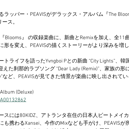
ッパー・PEAVISがデラックス・アルバム『The Blooms 
リリース。
Blooms』 の収録楽曲に、新曲とRemixを加え、全1
に形を変え、PEAVISの描くストーリーがより深みを増
イフを語ったYvngboi Pとの新曲 “City Lights”、
lueを迎えた刹那的ラブソング “Dear Lady (Remix)”、家
ily”など、PEAVISが見てきた情景が楽曲に映し出されて
 Album (Deluxe)
k/A00132862
スには80KIDZ、アトランタ在住の日本人ビートメイカ
も携わるXansei、今作のMixなども手がけ、PEAVIS