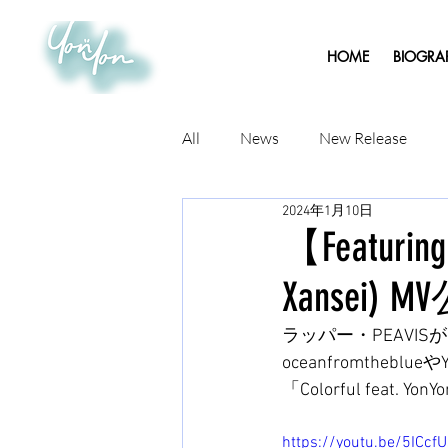
HOME
BIOGRA
All
News
New Release
2024年1月10日
【Featuring
Xansei) 
ラッパー・PEAVISがニ
oceanfromthebl
「Colorful feat. 
https://youtu.be/5ICcf