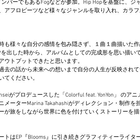
SのメンバーでもあるFogなどが参加。Hip Hopを基盤に、
、アフロビーツなど様々なジャンルを取り入れ、カラフ
時も様々な自分の感情を包み隠さず、１曲１曲描いた作
うEPを出した時から、アルバムとしての完成形を思い描い
アウトプットできたと思います。
過去の話から未来への想いまで自分の人生が反映されて
いてください。
eiがプロデュースした「Colorful feat. YonYon」 
ーターMarina Takahashiがディレクション・制作
ーが旅をしながら世界に色を付けていくストーリーを描
トはEP『Blooms』に引き続きグラフィティーライター