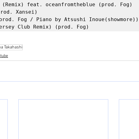
 (Remix) feat. oceanfromtheblue (prod. Fog)

od. Xansei)

prod. Fog / Piano by Atsushi Inoue(showmore))

na Takahashi
tube