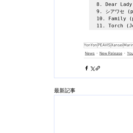
8. Dear Lady
9. シアワセ (pr
10. Family (
YonYon
PEAVIS
Xansei
Mari
News
New Release
You
最新記事