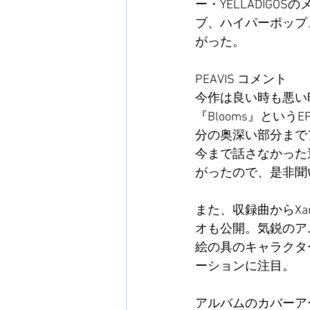
ー・YELLADIGO
ブ、ハイパーポップ
がった。
PEAVIS コメント
今作は良い時も悪い
『Blooms』とい
分の奥深い部分まで
今まで話さなかった
がったので、是非聞
また、収録曲からXans
オも公開。気鋭のアニメ
絵の具のキャラクタ
ーションに注目。
アルバムのカバーアー