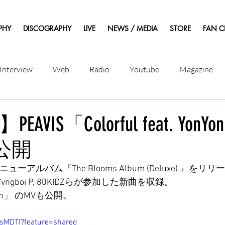
PHY
DISCOGRAPHY
LIVE
NEWS / MEDIA
STORE
FAN C
Interview
Web
Radio
Youtube
Magazine
】PEAVIS「Colorful feat. YonYo
MV公開
ューアルバム『The Blooms Album (Deluxe) 』をリリ
ueやYvngboi P, 80KIDZらが参加した新曲を収録。
YonYon」 のMVも公開。
UsMDTI?feature=shared