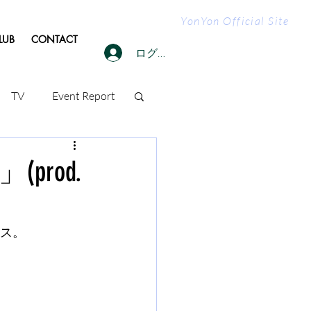
YonYon Official Site
LUB
CONTACT
ログイン
TV
Event Report
n」(prod.
ース。