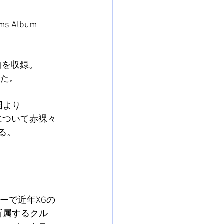
Album 
1曲を収録。
した。
韓国より
族の形について赤裸々
いる。
ーで近年XGの
が所属するクル