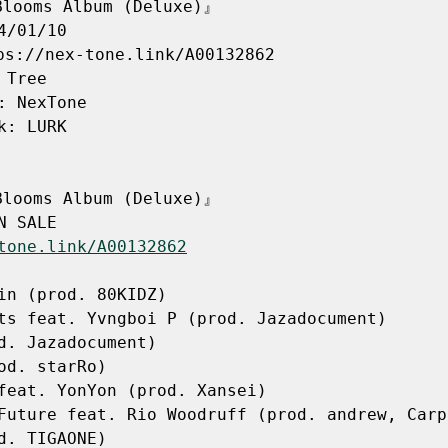
looms Album (Deluxe)』

4/01/10

://nex-tone.link/A00132862

Tree

: NexTone

k: LURK

looms Album (Deluxe)』

tone.link/A00132862
in (prod. 80KIDZ)

ts feat. Yvngboi P (prod. Jazadocument)

d. Jazadocument)

od. starRo)

feat. YonYon (prod. Xansei)

Future feat. Rio Woodruff (prod. andrew, Carp
d. TIGAONE)
