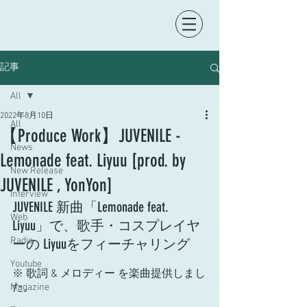
記事
All
2022年8月10日
All
【Produce Work】JUVENILE -
News
Lemonade feat. Liyuu [prod. by
New Release
JUVENILE , YonYon]
Interview
JUVENILE 新曲「Lemonade feat. 
Web
Liyuu」で、歌手・コスプレイヤ
Radio
ーの Liyuuをフィーチャリング
Youtube
※ 歌詞 & メロディー を楽曲提供しまし
た。
Magazine