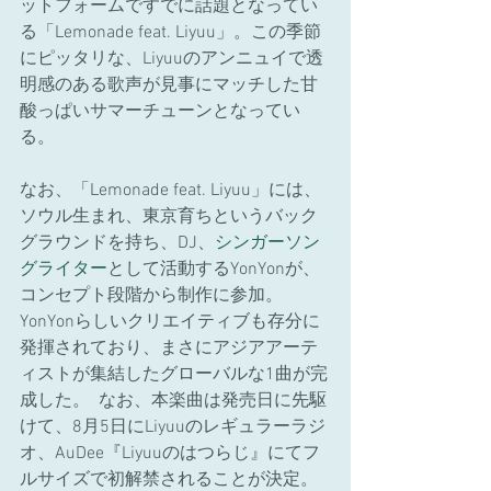
ットフォームですでに話題となってい
る「Lemonade feat. Liyuu」。この季節
にピッタリな、Liyuuのアンニュイで透
明感のある歌声が見事にマッチした甘
酸っぱいサマーチューンとなってい
る。  
なお、「Lemonade feat. Liyuu」には、
ソウル生まれ、東京育ちというバック
グラウンドを持ち、DJ、
シンガーソン
グライター
として活動するYonYonが、
コンセプト段階から制作に参加。
YonYonらしいクリエイティブも存分に
発揮されており、まさにアジアアーテ
ィストが集結したグローバルな1曲が完
成した。  なお、本楽曲は発売日に先駆
けて、8月5日にLiyuuのレギュラーラジ
オ、AuDee『Liyuuのはつらじ』にてフ
ルサイズで初解禁されることが決定。