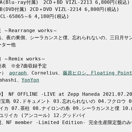
Blu-ray付属)　2CD＋BD VIZL-2213 6,800円(税込)

DVD付属) 2CD＋DVD VIZL-2214 6,800円(税込)

CL-65865～6 4,180円(税込)

～Rearrange works～

島、夜の東側、シーラカンスと僕、忘れられないの、三日月サ
ター他　　

～Remix works～

表　※全7曲収録予定

ー） 
agraph
、Cornelius、
藤原ヒロシ
、
Floating Poin
kahashi、
YonYon
】 NF OFFLINE -LIVE at Zepp Haneda 2021.07.20
宝島 02.ドキュメント 03.忘れられないの 04.フクロウ 
イカ 07.茶柱 08.ナイロンの糸 09.シーラカンスと僕 10
ユリイカ (アンコール) 12.グッドバイ

F member -Limited Edition- 完全生産限定盤のみ