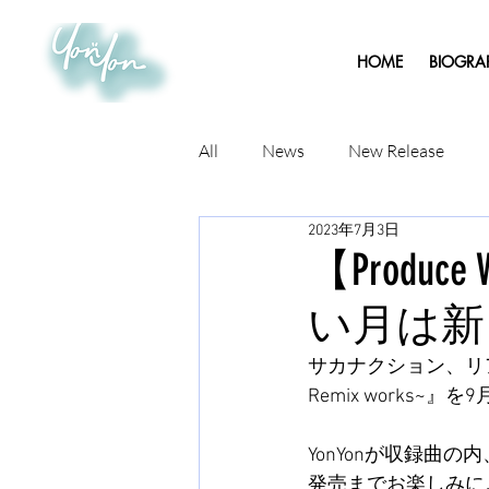
HOME
BIOGRA
All
News
New Release
2023年7月3日
【Prod
い月は新しい月
サカナクション、リアレン
Remix works~』
YonYonが収録曲
発売までお楽しみに