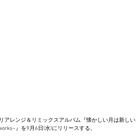
リアレンジ＆リミックスアルバム『懐かしい月は新しい月 Vo
emix works~』を9月6日(水)にリリースする。