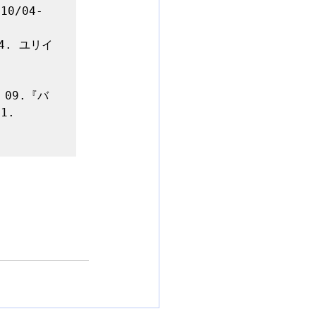
10/04-
04. ユリイ
2 09.『バ
. 