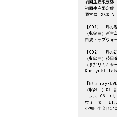
初回生産限定盤 A(
初回生産限定盤 B(
通常盤 ２CD VI
【CD1】　月の現 
（収録曲）新宝
白波トップウォー
【CD2】　月の幻 
（収録曲）後日発
（参加リミキサ
Kuniyuki Ta
【Blu-ray/DVD
（収録曲）01.新
ーヌス 06.ユリ
ウォーター 11.
※初回生産限定盤、N