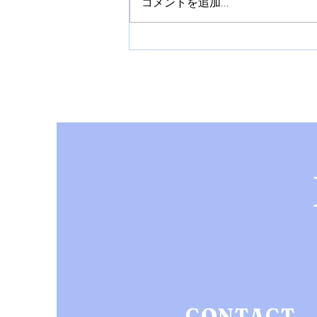
コメントを追加…
【NEWS】YonYon 1st Album『 Grace
』リリース ツアー決定!!
CONTACT