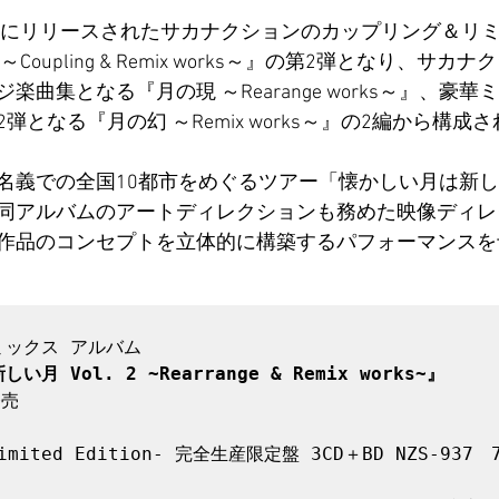
5年にリリースされたサカナクションのカップリング＆リ
oupling & Remix works～』の第2弾となり、サ
楽曲集となる『月の現 ～Rearange works～』、豪
となる『月の幻 ～Remix works～』の2編から構成
名義での全国10都市をめぐるツアー「懐かしい月は新しい
同アルバムのアートディレクションも務めた映像ディレ
作品のコンセプトを立体的に構築するパフォーマンスを
月 Vol. 2 ~Rearrange & Remix works~』
売

Limited Edition- 完全生産限定盤 3CD＋BD NZS-937　