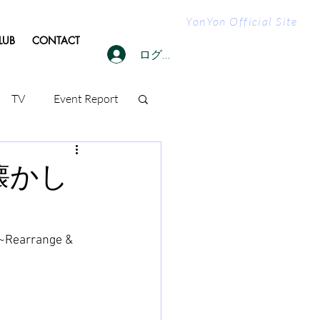
YonYon Official Site
LUB
CONTACT
ログイン
TV
Event Report
「懐かし
range & 