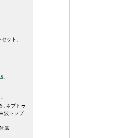
ンセット、
ts
、
-

05.ネプトゥ
.白波トップ
付属
