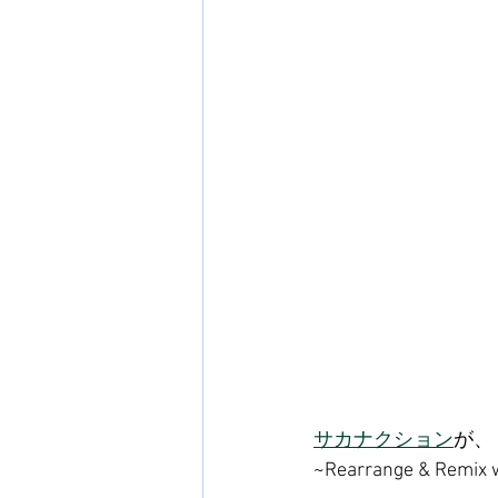
サカナクション
が、
~Rearrange & R