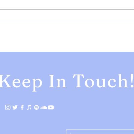
【NEWS】YonYonが待望の1st
【NEW
Album『 Grace 』をリリース決
ネオ・
定！新曲 “ Busy Girl ” を先行配
Cruis
信リリース。
イン
定
Keep In Touch