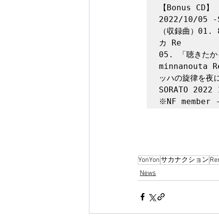
【Bonus CD】 L
2022/10/05 -
（収録曲）01. 83
カ Re

05. 「聴きたか
minnanouta 
ッハの旋律を夜に聴い
SORATO 2022
YonYon
サカナクション
Re
News