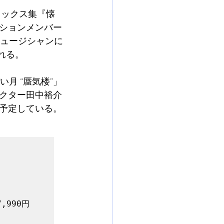
ミックス集『懐
カナクションメンバー
華ミュージシャンに
される。
月 “蜃気楼”」
クター田中裕介
予定している。
7,990円