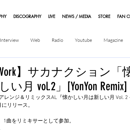
PHY
DISCOGRAPHY
LIVE
NEWS / MEDIA
STORE
FAN C
Interview
Web
Radio
Youtube
Magazine
uce Work】サカナクション
 vol.2」[YonYon Remix]
ジ＆リミックスAL『懐かしい月は新しい月 Vol. 2 ~Rear
を9月にリリース。
の内、1曲をリミキサーとして参加。
。