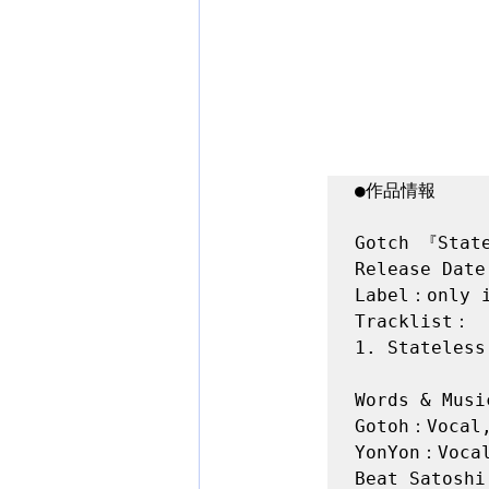
●作品情報

Gotch 『State
Release Date
Label：only i
Tracklist：

1. Stateless
Words & Musi
Gotoh：Vocal,
YonYon：Vocal
Beat Satoshi