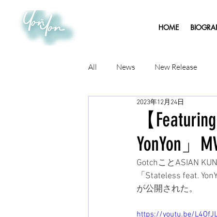
HOME
BIOGRA
All
News
New Release
2023年12月24日
【Featuri
YonYon」
GotchことASIAN
「Stateless f
が公開された。
https://youtu.be/L4OfJ