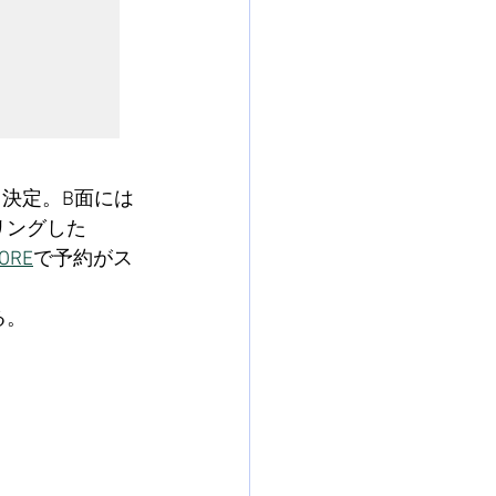
も決定。B面には
リングした
ORE
で予約がス
る。