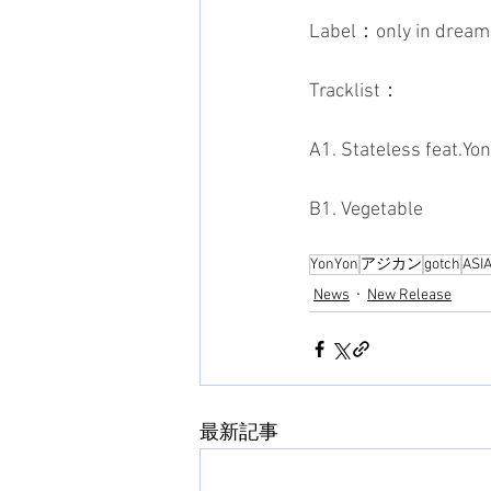
Label：only in dream
Tracklist：
A1. Stateless feat.Yo
B1. Vegetable
YonYon
アジカン
gotch
ASI
News
New Release
最新記事