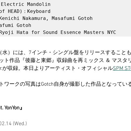
Electric Mandolin

of HEAD)：Keyboard

Kenichi Nakamura, Masafumi Gotoh

afumi Gotoh

日（水）には、7インチ・シングル盤をリリースすること
ット作品『後藤と東郷』収録曲を再ミックス ＆ マスタ
の新ver.が収録。本日よりアーティスト・オフィシャル
SPM ST
トワークの写真はGotch自身が撮影した作品となってい
at. YonYon』
2.14 (Wed.)