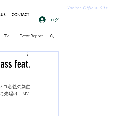
YonYon Official Site
LUB
CONTACT
ログイン
TV
Event Report
s feat.
なるソロ名義の新曲
それに先駆け、MV