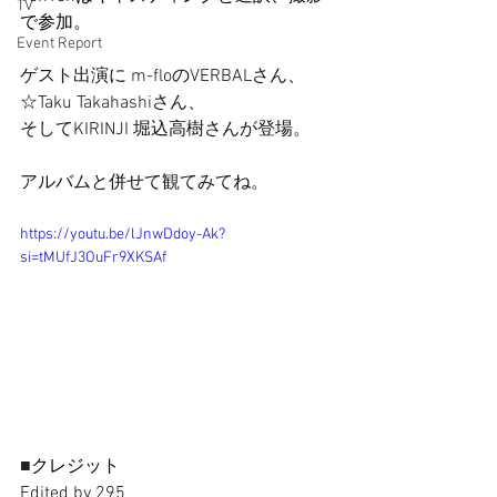
TV
で参加。
Event Report
ゲスト出演に m-floのVERBALさん、
☆Taku Takahashiさん、
そしてKIRINJI 堀込高樹さんが登場。
アルバムと併せて観てみてね。
https://youtu.be/lJnwDdoy-Ak?
si=tMUfJ3OuFr9XKSAf
■
クレジット
Edited by 295 