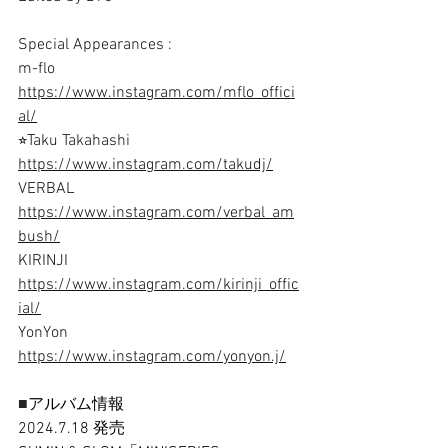
Special Appearances : 
m-flo 
https://www.instagram.com/mflo_offici
al/
⭐︎Taku Takahashi 
https://www.instagram.com/takudj/
VERBAL 
https://www.instagram.com/verbal_am
bush/
KIRINJI 
https://www.instagram.com/kirinji_offic
ial/
YonYon 
https://www.instagram.com/yonyon.j/
■
アルバム情報
2024.7.18 発売