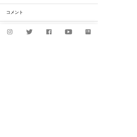
コメント
コメントを追加…
【Interview】YonYonがKenya
【Interview】9/3(金) 
Graceの魅力を解説｜世界
［日本と韓国を
で羽ばたいても変わらな
にすること]
いベッドルーム・ミュー
ジシャンとしての姿勢
Keep In Touch!
CONTACT