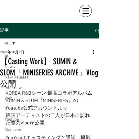
記事
All
2024年10月9日
All
【Casting Work】 SUMIN &
News
SLOM「MINISERIES ARCHIVE」Vlog
New Release
公開
Interview
KOREA R&Bシーン 最高コラボアルバム 
Web
SUMIN & SLOM『MINISERIES』の
Youtube公式アカウントより
Radio
韓国アーティストの二人が日本に訪れ
Youtube
た際の
Vlogが公開。
Magazine
YonYonはキャスティングと通訳、撮影