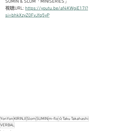
SUMIN & SLOM「MINISERIES」
視聴URL: 
https://youtu.be/af4KWgiE17I?
si=bhkXzyZ0FvJfq5yP
YonYon
KIRINJI
Slom
SUMIN
m-flo
☆Taku Takahashi
VERBAL