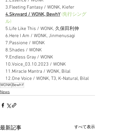
2.Essence / WONK
3.Fleeting Fantasy / WONK, Kiefer 
4.Skyward / WONK, BewhY
 (先行シング
ル)
5.Life Like This / WONK, 久保田利伸 
6.Here I Am / WONK, Jinmenusagi 
7.Passione / WONK
8.Shades / WONK
9.Endless Gray / WONK 
10.Voice_03.10.2023 / WONK 
11.Miracle Mantra / WONK, Bilal 
12.One Voice / WONK, T3, K-Natural, Bilal
WONK
BewhY
News
すべて表示
最新記事