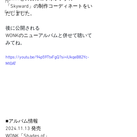
TV
「Skyward」の制作コーディネートをい
Event Report
たしました。
後に公開される
WONKのニュー
アルバムと併せて聴いて
みてね。
https://youtu.be/94p59TtxFgQ?si=iUkqeB82Yc-
MI0AT
■
アルバム情報
2024.11.13 発売
WONK「Shades of」