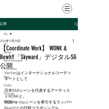
記事
All
2024年10月30日
All
【Coordinate Work】 WONK &
News
BewhY「Skyward」デジタルSG
New Release
公開
Interview
YonYonはインターナショナルコーディ
Web
ネートとして
Radio
日本R&Bシーンを代表するアーティス
Youtube
トWONKと、
Magazine
韓国Hip Hopシーンを牽引するラッパー
BewhYとの日韓コラボシングル