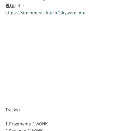
視聴URL: 
https://virginmusic.lnk.to/Skyward_pre
Tracks>
1.Fragments / WONK