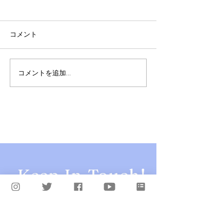
コメント
コメントを追加…
【NEWS】YonYon、1st EP『The Light, The
Water』3月24日リリースを発表。さ
らに、4月4日(日)に有観客リリー
スパーティー「よんよんの日」開
催決定！
Keep In Touch!