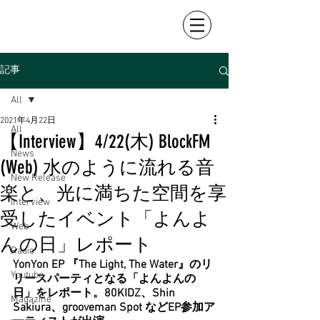
記事
All
2021年4月22日
All
【Interview】4/22(木) BlockFM
News
(Web) 水のように流れる音
New Release
楽と、光に満ちた空間を享
Interview
受したイベント「よんよ
Web
んの日」レポート
Radio
YonYon EP 『The Light, The Water』のリ
Youtube
リースパーティとなる「よんよんの
日」をレポート。80KIDZ、Shin 
Magazine
Sakiura、grooveman Spot などEP参加ア