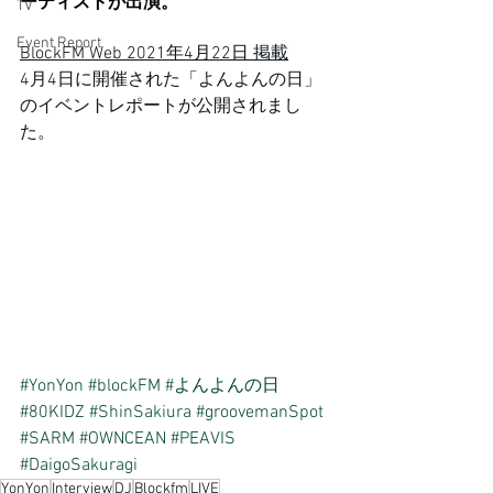
ーティストが出演。
TV
Event Report
BlockFM Web 2021年4月22日 掲載
4月4日に開催された「よんよんの日」
のイベントレポートが公開されまし
た。
#YonYon
#blockFM
#よんよんの日
#80KIDZ
#ShinSakiura
#groovemanSpot
#SARM
#OWNCEAN
#PEAVIS
#DaigoSakuragi
YonYon
Interview
DJ
Blockfm
LIVE