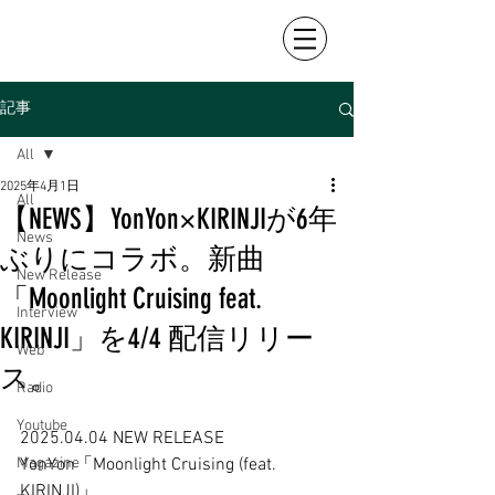
記事
All
2025年4月1日
All
【NEWS】YonYon×KIRINJIが6年
News
ぶりにコラボ。新曲
New Release
「Moonlight Cruising feat.
Interview
KIRINJI」を4/4 配信リリー
Web
ス。
Radio
Youtube
2025.04.04 NEW RELEASE
Magazine
YonYon「Moonlight Cruising (feat. 
KIRINJI)」