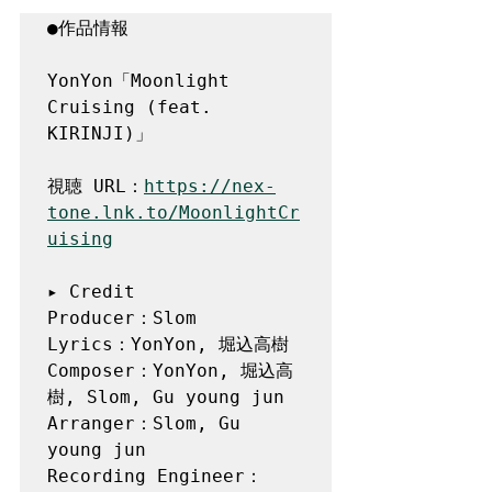
●作品情報

YonYon「Moonlight 
Cruising (feat. 
KIRINJI)」

視聴 URL：
https://nex-
tone.lnk.to/MoonlightCr
uising
▸ Credit

Producer：Slom

Lyrics：YonYon, 堀込高樹

Composer：YonYon, 堀込高
樹, Slom, Gu young jun

Arranger：Slom, Gu 
young jun 

Recording Engineer：