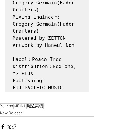
Gregory Germain(Fader 
Crafters) 

Mixing Engineer: 
Gregory Germain(Fader 
Crafters) 

Mastered by ZETTON

Artwork by Haneul Noh

Label：Peace Tree

Distribution：NexTone, 
YG Plus

Publishing： 
YonYon
KIRINJI
堀込高樹
New Release