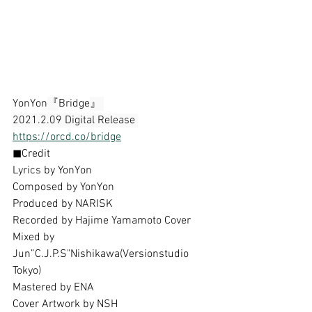
YonYon
『
Bridge
』 
2021.2.09 Digital Release 
https://orcd.co/bridge
◼︎Credit
Lyrics by YonYon
Composed by YonYon
Produced by NARISK
Recorded by Hajime Yamamoto Cover
Mixed by 
Jun”C.J.P.S"Nishikawa(Versionstudio 
Tokyo) 
Mastered by ENA
Cover Artwork by NSH