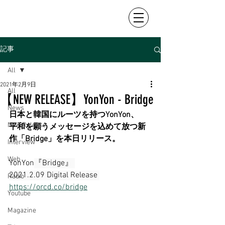
記事
All
2021年2月9日
All
【NEW RELEASE】YonYon - Bridge
News
日本と韓国にルーツを持つYonYon、
New Release
平和を願うメッセージを込めて放つ新
作「Bridge」を本日リリース。
Interview
Web
YonYon
『Bridge』 
2021.2.09 Digital Release 
Radio
https://orcd.co/bridge
Youtube
Magazine