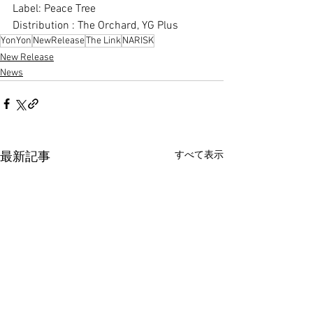
Label: Peace Tree
Distribution : The Orchard, YG Plus
YonYon
NewRelease
The Link
NARISK
New Release
News
すべて表示
最新記事