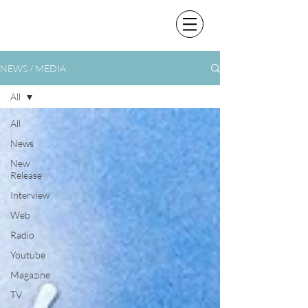
NEWS / MEDIA
All
All
News
New
Release
Interview
Web
Radio
Youtube
Magazine
TV