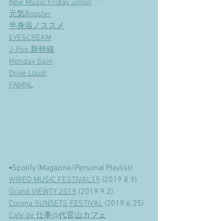
New Music Friday Japan
元気Booster
半身浴ノススメ
EYESCREAM
J-Pop 新幹線
Monday Spin
Drive Loud!
FNMNL
▪︎Spotify (Magazine/Personal Playlist)
WIRED MUSIC FESTIVAL'19
 (2019.8.9)
Grand VIEWTY 2019
 (2019.9.2)
Corona SUNSETS FESTIVAL
 (2019.6.25)
Cafe de 仕事@代官山カフェ