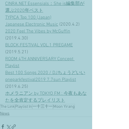
CINRA.NET Essensials：She is編集部が
選ぶ2020年ベスト
TYPICA Top 100 (Japan)
Japanese Electronic Music
 (2020.4.2)
2020 Feel The Vibes by McGuffin
(2019.4.30)
BLOCK.FESTIVAL VOL.1 PREGAME
(2019.5.21)
ROOM 4TH ANNIVERSARY Concept 
Playlist
Best 100 Songs 2020 / DJちょうどいい
oneparkfestival2019 7.7sun Playlist
(2019.6.25)
ホメラニアン by TOKYO FM : 今夜もあな
たを全肯定するプレイリスト
The Link
Playlist In
一十三十一
Moon Yirang
News