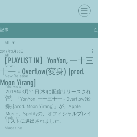
記事
All
2019年3月30日
All
【PLAYLIST IN】YonYon, 一十三
News
十一 - Overflow(変身) [prod.
New Release
Moon Yirang]
Interview
2019年3月21日(木)に配信リリースされ
Web
た、「YonYon, 一十三十一 - Overflow(変
身) [prod. Moon Yirang]」が、Apple 
Radio
Music、Spotifyの、オフィシャルプレイ
Youtube
リストに選出されました。
Magazine