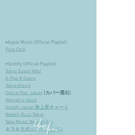
▪︎Apple Music (Official Playlist)
Pure Chill
▪︎Spotify (Official Playlist)
Tokyo Super Hits!
K-Pop X-Overs
Tokyo Rising
Dance Pop: Japan
 [カバー選出]
Women's Voice
Spotify Japan 急上昇チャート
Weekly Buzz Tokyo
New Music Wednesday
キラキラポップ：ジャパン