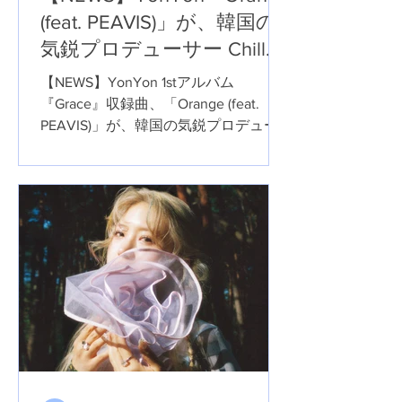
(feat. PEAVIS)」が、韓国の
気鋭プロデューサー Chill
The World によるクリスマ
【NEWS】YonYon 1stアルバム
ス仕様のRemixで新たにリ
『Grace』収録曲、「Orange (feat.
PEAVIS)」が、韓国の気鋭プロデュー
リース。
サー Chill The World によるクリスマス
仕様のRemixで新たにリリース。