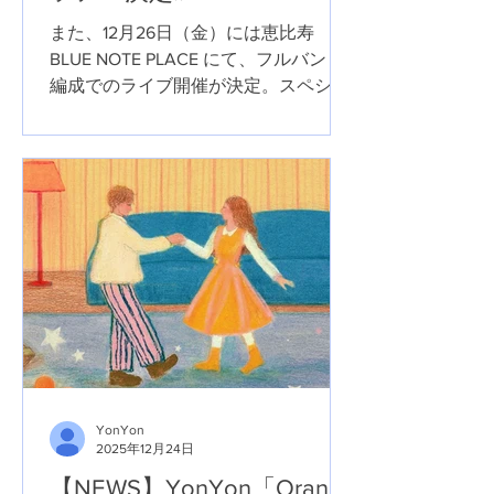
また、12月26日（金）には恵比寿
BLUE NOTE PLACE にて、フルバンド
編成でのライブ開催が決定。スペシャ
ルゲストとして、アルバム参加アーテ
ィストの ARIWA（ASOUND）や
PEAVIS らも出演予定だ。さらに来年1
月には、大阪・名古屋でのツアーライ
ブも控えている。リリースとあわせ
て、YonYonの現在地を体感できる貴
重な機会となりそうだ。
YonYon
2025年12月24日
【NEWS】YonYon「Orange