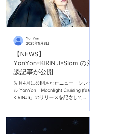
YonYon
2025年5月8日
【NEWS】
YonYon×KIRINJI×Slom の対
談記事が公開
先月4月に公開されたニュー・シング
ル YonYon「Moonlight Cruising (feat.
KIRINJI)」のリリースを記念して
YonYon×KIRINJI×Slom の対談が実現。
インタビューと撮り下ろし写真が掲載
がされていますので、是非チェックし
てみてね。