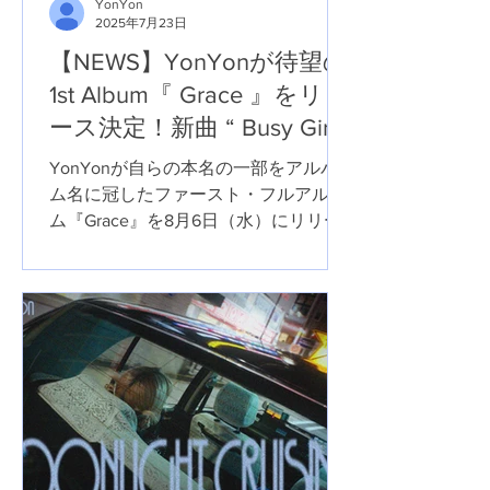
YonYon
2025年7月23日
【NEWS】YonYonが待望の
1st Album『 Grace 』をリリ
ース決定！新曲 “ Busy Girl ”
を先行配信リリース。
YonYonが自らの本名の一部をアルバ
ム名に冠したファースト・フルアルバ
ム『Grace』を8月6日（水）にリリー
スすることを発表。合わせて先行シン
グル「Busy Girl」が本日7月23日
（水）に配信された。