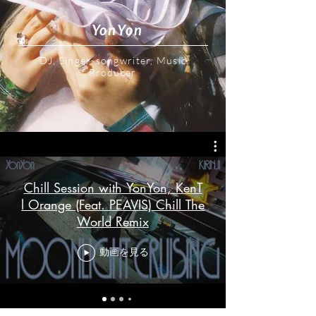
YonYon
DJ, Singer-songwriter, Music
Producer
Chill Session with YonYon, KenT
l Orange (Feat. PEAVIS) Chill The
World Remix
動画を見る