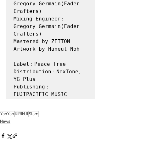
Gregory Germain(Fader 
Crafters) 

Mixing Engineer: 
Gregory Germain(Fader 
Crafters) 

Mastered by ZETTON

Artwork by Haneul Noh

Label：Peace Tree

Distribution：NexTone, 
YG Plus

Publishing： 
YonYon
KIRINJI
Slom
News