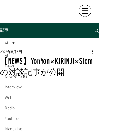
記事
All
2025年5月8日
All
【NEWS】YonYon×KIRINJI×Slom
News
の対談記事が公開
New Release
Interview
Web
Radio
Youtube
Magazine