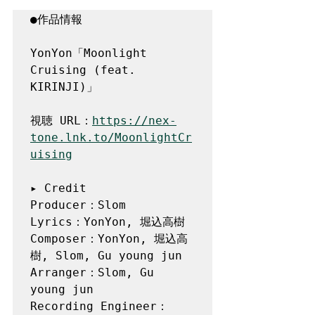
●作品情報

YonYon「Moonlight 
Cruising (feat. 
KIRINJI)」

視聴 URL：
https://nex-
tone.lnk.to/MoonlightCr
uising
▸ Credit

Producer：Slom

Lyrics：YonYon, 堀込高樹

Composer：YonYon, 堀込高
樹, Slom, Gu young jun

Arranger：Slom, Gu 
young jun 

Recording Engineer：