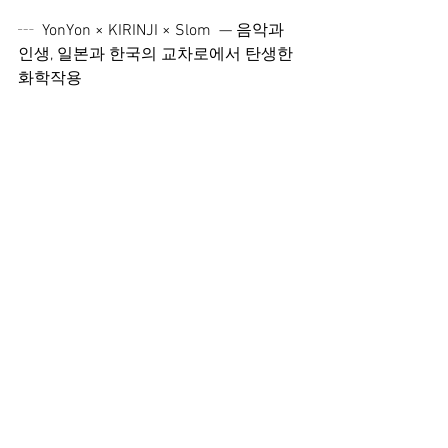
┄  
YonYon × KIRINJI × Slom  — 음악과 
인생, 일본과 한국의 교차로에서 탄생한 
화학작용